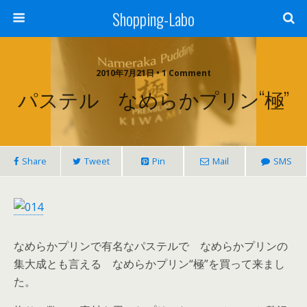
Shopping-Labo
2010年7月21日 • 1 Comment
パステル なめらかプリン“極”
Share
Tweet
Pin
Mail
SMS
なめらかプリンで有名なパステルで なめらかプリンの
集大成とも言える なめらかプリン“極”を買って来まし
た。