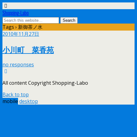
Shopping-Labo
Tags › 新御茶ノ水
2010年11月27日
小川町 菜香苑
no responses
All content Copyright Shopping-Labo
Back to top
mobile
desktop