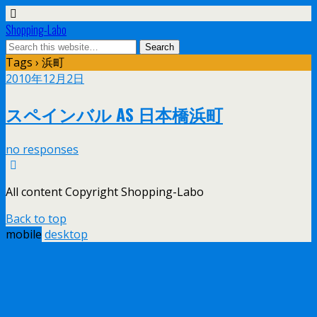
Shopping-Labo
Tags › 浜町
2010年12月2日
スペインバル AS 日本橋浜町
no responses
All content Copyright Shopping-Labo
Back to top
mobile
desktop