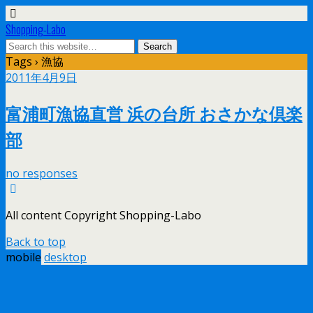
Shopping-Labo
Tags › 漁協
2011年4月9日
富浦町漁協直営 浜の台所 おさかな倶楽
部
no responses
All content Copyright Shopping-Labo
Back to top
mobile
desktop